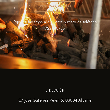
¡RESERVAR AHORA!
Puedes llamarnos al siguiente número de teléfono
722490753
DIRECCIÓN
C/ José Gutierrez Peten 5, 03004 Alicante